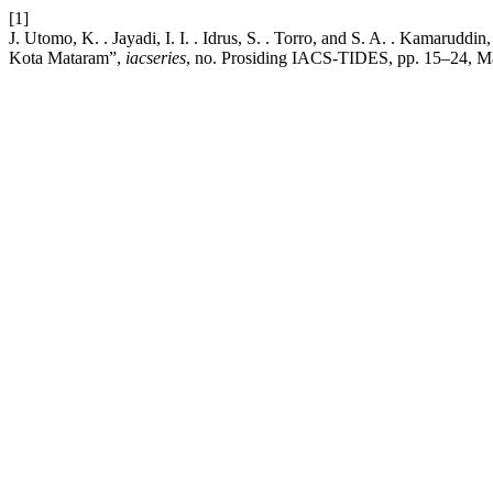
[1]
J. Utomo, K. . Jayadi, I. I. . Idrus, S. . Torro, and S. A. . Kamarud
Kota Mataram”,
iacseries
, no. Prosiding IACS-TIDES, pp. 15–24, M