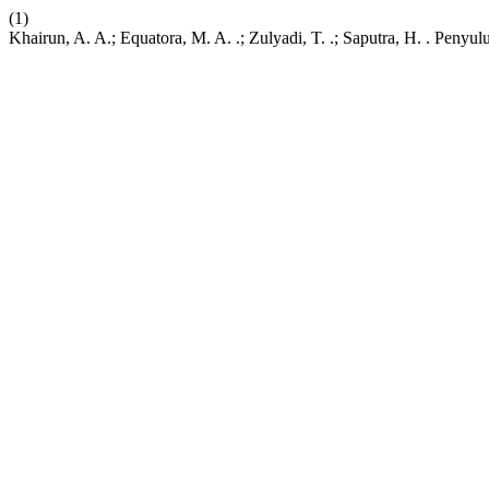
(1)
Khairun, A. A.; Equatora, M. A. .; Zulyadi, T. .; Saputra, H. . Pe