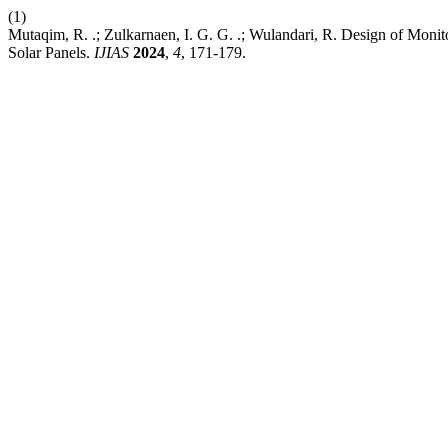
(1)
Mutaqim, R. .; Zulkarnaen, I. G. G. .; Wulandari, R. Design of Mon
Solar Panels.
IJIAS
2024
,
4
, 171-179.