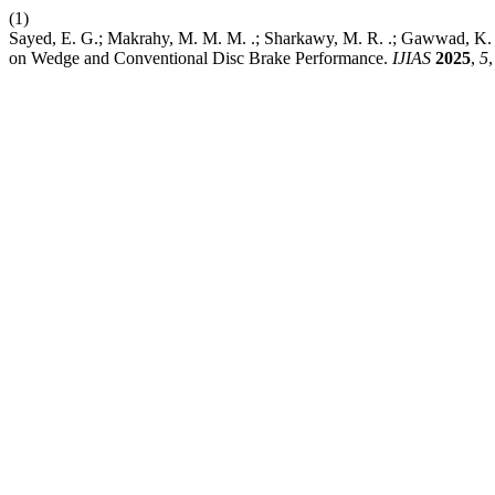
(1)
Sayed, E. G.; Makrahy, M. M. M. .; Sharkawy, M. R. .; Gawwad, K. A
on Wedge and Conventional Disc Brake Performance.
IJIAS
2025
,
5