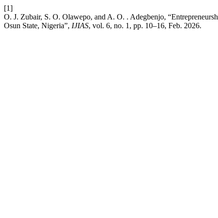
[1]
O. J. Zubair, S. O. Olawepo, and A. O. . Adegbenjo, “Entrepreneurship e
Osun State, Nigeria”,
IJIAS
, vol. 6, no. 1, pp. 10–16, Feb. 2026.