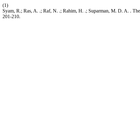
(1)
Syam, R.; Ras, A. .; Raf, N. .; Rahim, H. .; Suparman, M. D. A. . The
201-210.