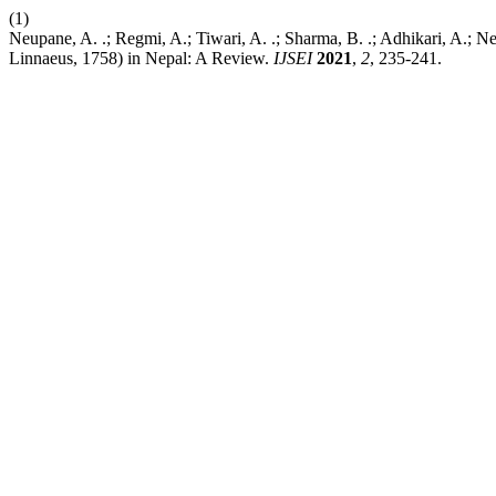
(1)
Neupane, A. .; Regmi, A.; Tiwari, A. .; Sharma, B. .; Adhikari, A.; 
Linnaeus, 1758) in Nepal: A Review.
IJSEI
2021
,
2
, 235-241.