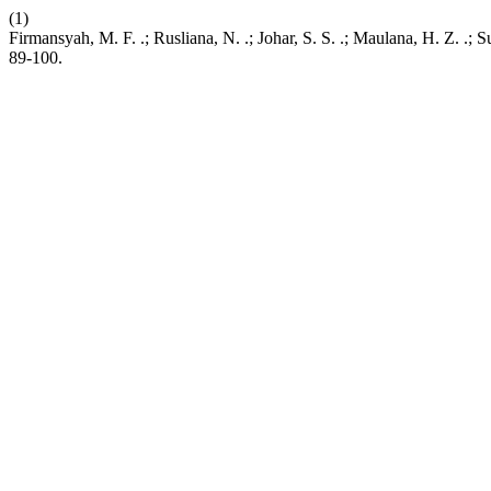
(1)
Firmansyah, M. F. .; Rusliana, N. .; Johar, S. S. .; Maulana, H. Z.
89-100.