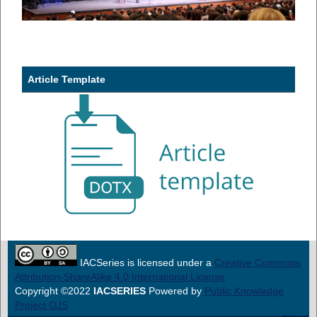
Article Template
IACSeries is licensed under a
Creative Commons
Attribution-ShareAlike 4.0 International License
Copyright ©2022
IACSERIES
Powered by
Public Knowledge
Project OJS