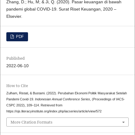
Zhang, D.; Hu, M; & Ji, Q. (2020). Pasar keuangan di bawah
pandemi global COVID-19. Surat Riset Keuangan, 2020 –
Elsevier.
PDF
Published
2022-06-10
How to Cite
Zulham, Ristati, & Bustami. (2022). Perubahan Ekonomi Politik Masyarakat Setelah
Pandemi Covid-19.
Indonesian Annual Conference Series
, (Proceedings of IACS-
CSPC 2022), 109–114. Retrieved from
https://ojs.literacyinstitute.org/index.php/iacseries/article/view/572
More Citation Formats